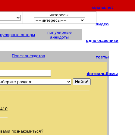
xoxma.net
интересы:
видео
популярные
пулярные авторы
анекдоты
одноклассники
Поиск анекдотов
тосты
фотоальбомы
1410
 вами познакомиться?