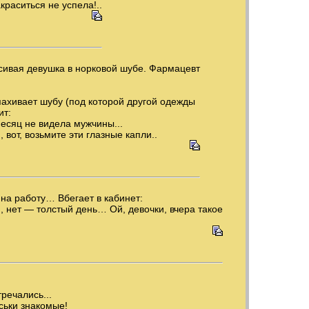
акраситься не успела!..
асивая девушка в норковой шубе. Фармацевт
пахивает шубу (под которой другой одежды
ит:
месяц не видела мужчины...
вот, возьмите эти глазные капли..
на работу… Вбегает в кабинет:
нет — толстый день… Ой, девочки, вчера такое
тречались...
иськи знакомые!