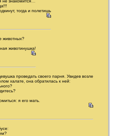
м не знакомится…
а!!!
дкинут, тогда и полетишь
е животных?
мная животинушка!
евушка проведать своего парня. Увидев возле
лом халате, она обратилась к ней:
ьного?
одитесь?
омиться: я его мать.
усе:
ем?