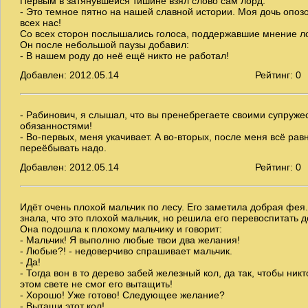
Первым в затянувшейся тишине взял слово сам лорд:
- Это темное пятно на нашей славной истории. Моя дочь опоз
всех нас!
Со всех сторон послышались голоса, поддержавшие мнение л
Он после небольшой паузы добавил:
- В нашем роду до неё ещё никто не работал!
Добавлен: 2012.05.14
Рейтинг: 0
- Рабинович, я слышал, что вы пренебрегаете своими супруже
обязанностями!
- Во-первых, меня укачивает. А во-вторых, после меня всё рав
переёбывать надо.
Добавлен: 2012.05.14
Рейтинг: 0
Идёт очень плохой мальчик по лесу. Его заметила добрая фея
знала, что это плохой мальчик, но решила его перевоспитать 
Она подошла к плохому мальчику и говорит:
- Мальчик! Я выполню любые твои два желания!
- Любые?! - недоверчиво спрашивает мальчик.
- Да!
- Тогда вон в то дерево забей железный кол, да так, чтобы никт
этом свете не смог его вытащить!
- Хорошо! Уже готово! Следующее желание?
- Вытащи этот кол!