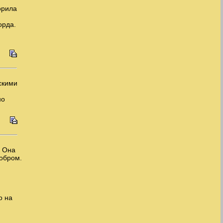
орила
орда.
скими
но
. Она
добром.
о на