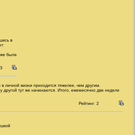
шись в
т:
 уже была
 3
 в личной жизни приходится тяжелее, чем другим.
 у другой тут же начинаются. Итого, ежемесячно две недели
Рейтинг: 2
ушкой