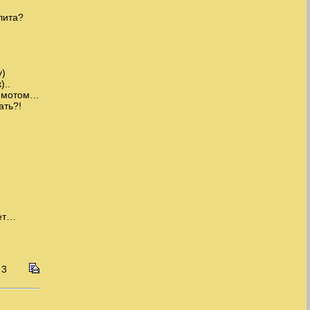
лита?
у)
)..
гемотом…
ать?!
чет…
 3