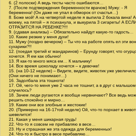
6. (2 полоски) А ведь тесты часто ошибаются…
7. (После подтверждения беременности врачом) Мужу: - Я
беременна! (Он даже не упал в обморок от счастья…)
8. Боже мой! А на четвертой неделе я выпила 2 бокала вина! А
моему, на пятой – я психанула, и выкурила 3 сигареты! А ЕС
ОТРАЗИТСЯ НА РЕБЕНКЕ?!!!
9. (сдавая анализы) – Обязательно найдут какую-то гадость…
10. Какие резкие у меня духи!
11. Мужу (поздно вечером) – Ты что на работе опять ел эти в
сухарики?!!
12. (поедая третий кг мандаринов) – Ерунду говорят, что огурц
хочется. Я ем как обычно!
13. Я как-то много мяса ем… К мальчику!
14. Все время шоколаду хочется – к девочке!
15. (на 10-12 неделе) – Видите, видите, животик уже увеличилс
(Они ничего не понимают…)
16. Задолбала эта тошнота!
17. Ой, чего-то меня уже 2 часа не тошнит, а в друг с малышом
случилось?
18. Зачем люди ругаются и вообще нервничают? Все ведь мо
решить спокойно и мирно…
19. Какие они все злобные и жестокие!
20. (Примерно на 16-17той неделе) Ой, что-то порхает в живот
шевелится!
21. Какая у меня шикарная грудь!
22. Что-то я совсем не прибавляю в весе…
23. Ну и страшная же эта одежда для беременных!
24. Что-то я быстро в весе прибавляю…