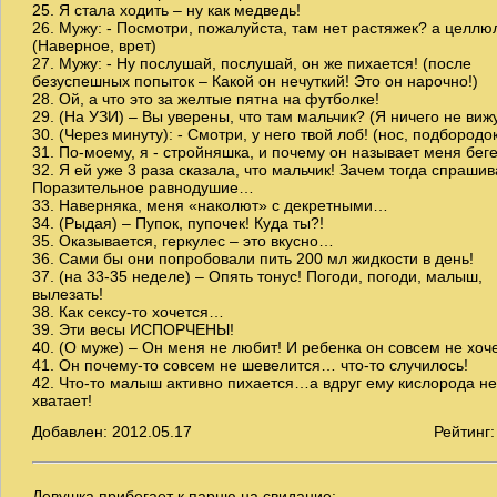
25. Я стала ходить – ну как медведь!
26. Мужу: - Посмотри, пожалуйста, там нет растяжек? а целлю
(Наверное, врет)
27. Мужу: - Ну послушай, послушай, он же пихается! (после
безуспешных попыток – Какой он нечуткий! Это он нарочно!)
28. Ой, а что это за желтые пятна на футболке!
29. (На УЗИ) – Вы уверены, что там мальчик? (Я ничего не виж
30. (Через минуту): - Смотри, у него твой лоб! (нос, подбородок
31. По-моему, я - стройняшка, и почему он называет меня бе
32. Я ей уже 3 раза сказала, что мальчик! Зачем тогда спрашив
Поразительное равнодушие…
33. Наверняка, меня «наколют» с декретными…
34. (Рыдая) – Пупок, пупочек! Куда ты?!
35. Оказывается, геркулес – это вкусно…
36. Сами бы они попробовали пить 200 мл жидкости в день!
37. (на 33-35 неделе) – Опять тонус! Погоди, погоди, малыш,
вылезать!
38. Как сексу-то хочется…
39. Эти весы ИСПОРЧЕНЫ!
40. (О муже) – Он меня не любит! И ребенка он совсем не хо
41. Он почему-то совсем не шевелится… что-то случилось!
42. Что-то малыш активно пихается…а вдруг ему кислорода не
хватает!
Добавлен: 2012.05.17
Рейтинг:
Девушка прибегает к парню на свидание: