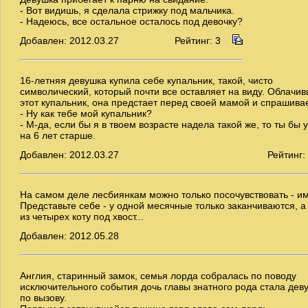
- Вот видишь, я сделала стрижку под мальчика.
- Надеюсь, все остальное осталось под девочку?
Добавлен: 2012.03.27
Рейтинг: 3
16-летняя девушка купила себе купальник, такой, чисто
символический, который почти все оставляет на виду. Облачив
этот купальник, она предстает перед своей мамой и спрашивае
- Ну как тебе мой купальник?
- М-да, если бы я в твоем возрасте надела такой же, то ты бы
на 6 лет старше.
Добавлен: 2012.03.27
Рейтинг:
На самом деле лесбиянкам можно только посочувствовать - им
Представьте себе - у одной месячные только заканчиваются, а
из четырех коту под хвост...
Добавлен: 2012.05.28
Англия, старинный замок, семья лорда собралась по поводу
исключительного события дочь главы знатного рода стала дев
по вызову.