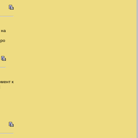
 на
про
омент к
: