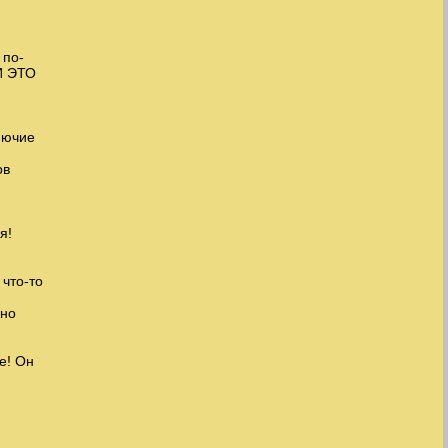
 по-
ЛИ ЭТО
онючие
ов
я!
 что-то
жно
е! Он