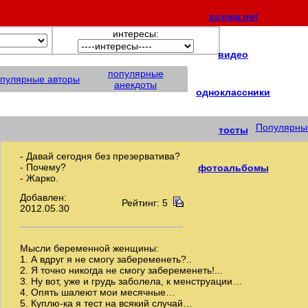
xoxma.net
интересы:
видео
популярные
пулярные авторы
анекдоты
одноклассники
Популярны
тосты
- Давай сегодня без презерватива?
- Почему?
фотоальбомы
- Жарко.
Добавлен:
Рейтинг: 5
2012.05.30
Мысли беременной женщины:
1. А вдруг я не смогу забеременеть?..
2. Я точно никогда не смогу забеременеть!...
3. Ну вот, уже и грудь заболела, к менструации…
4. Опять шалеют мои месячные…
5. Куплю-ка я тест на всякий случай…