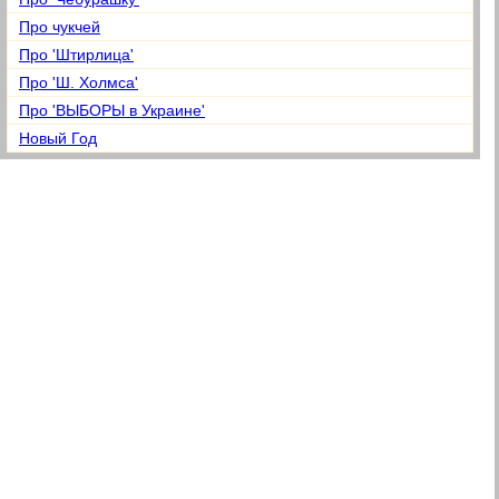
Про чукчей
Про 'Штирлица'
Про 'Ш. Холмса'
Про 'ВЫБОРЫ в Украине'
Новый Год