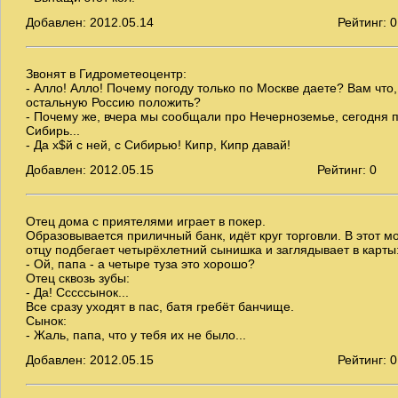
Добавлен: 2012.05.14
Рейтинг: 0
Звонят в Гидрометеоцентр:
- Алло! Алло! Почему погоду только по Москве даете? Вам что,
остальную Россию положить?
- Почему же, вчера мы сообщали про Нечерноземье, сегодня 
Сибирь...
- Да х$й с ней, с Сибирью! Кипр, Кипр давай!
Добавлен: 2012.05.15
Рейтинг: 0
Отец дома с приятелями играет в покер.
Образовывается приличный банк, идёт круг торговли. В этот м
отцу подбегает четырёхлетний сынишка и заглядывает в карты
- Ой, папа - а четыре туза это хорошо?
Отец сквозь зубы:
- Да! Сссссынок...
Все сразу уходят в пас, батя гребёт банчище.
Сынок:
- Жаль, папа, что у тебя их не было...
Добавлен: 2012.05.15
Рейтинг: 0