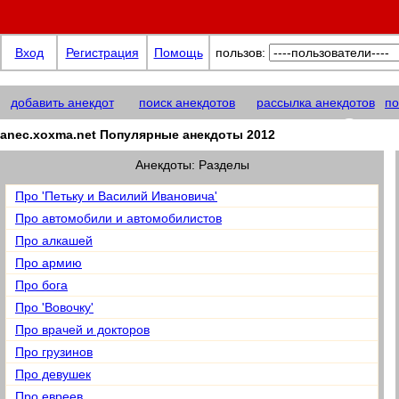
Вход
Регистрация
Помощь
пользов:
добавить анекдот
поиск анекдотов
рассылка анекдотов
по
anec.xoxma@net
anec.xoxma.net Популярные анекдоты 2012
Анекдоты: Разделы
Про 'Петьку и Василий Ивановича'
Про автомобили и автомобилистов
Про алкашей
Про армию
Про бога
Про 'Вовочку'
Про врачей и докторов
Про грузинов
Про девушек
Про евреев