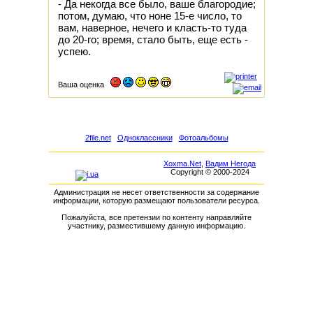
- Да некогда все было, ваше благородие;
потом, думаю, что ноне 15-е число, то
вам, наверное, нечего и класть-то туда
до 20-го; время, стало быть, еще есть -
успею.
Ваша оценка
2file.net
Одноклассники
Фотоальбомы
Xoxma.Net
,
Вадим Негода
Copyright © 2000-2024
Администрация не несет ответственности за содержание
информации, которую размещают пользователи ресурса.
Пожалуйста, все претензии по контенту направляйте
участнику, разместившему данную информацию.