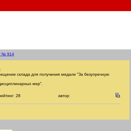
т № 914
:
ещение склада для получения медали "За безупречную
дисциплинарных мер".
рейтинг: 28
автор: