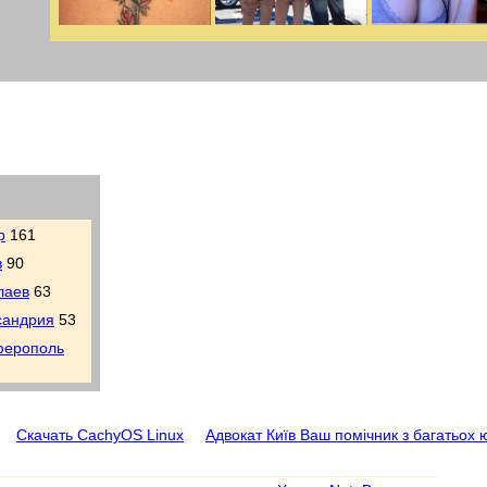
р
161
в
90
лаев
63
сандрия
53
ерополь
Скачать CachyOS Linux
Адвокат Київ Ваш помічник з багатьох