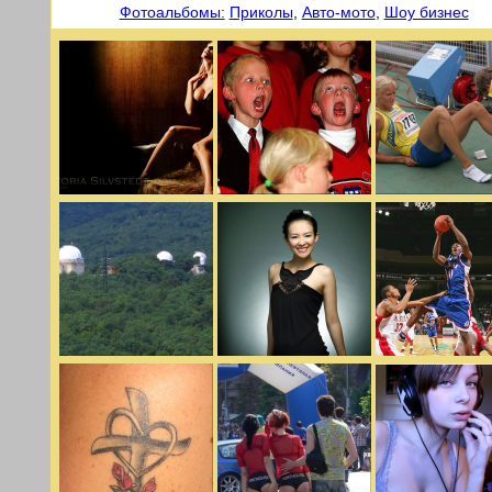
Фотоальбомы:
Приколы
,
Авто-мото
,
Шоу бизнес