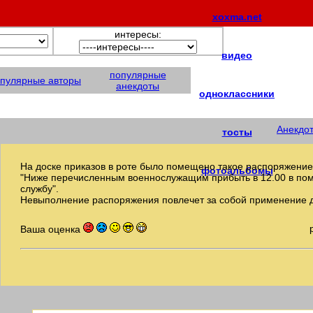
xoxma.net
интересы:
видео
популярные
пулярные авторы
анекдоты
одноклассники
Анекдо
тосты
На доске приказов в роте было помещено такое распоряжение
фотоальбомы
"Ниже перечисленным военнослужащим прибыть в 12.00 в пом
службу".
Невыполнение распоряжения повлечет за собой применение 
Ваша оценка