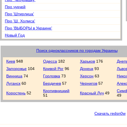
Про чукчей
Про 'Штирлица'
Про 'Ш. Холмса'
Про 'ВЫБОРЫ в Украине'
Новый Год
Поиск одноклассников по городам Украины
Киев
948
Одесса
182
Харьков
176
Днеп
Запорожье
104
Кривой Рог
96
Донецк
93
Льво
Винница
74
Горловка
73
Херсон
63
Нико
Луганск
60
Бердичев
57
Чернигов
57
Алек
Кропивницкий
Симф
Коростень
52
Красный Луч
49
51
49
Скачать redsn0w