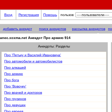
Вход
Регистрация
Помощь
пользов:
добавить анекдот
поиск анекдотов
рассылка анекдотов
по
anec.xoxma@net
anec.xoxma.net Анекдот Про армию 914
Анекдоты: Разделы
Про 'Петьку и Василий Ивановича'
Про автомобили и автомобилистов
Про алкашей
Про армию
Про бога
Про 'Вовочку'
Про врачей и докторов
Про грузинов
Про девушек
Про евреев