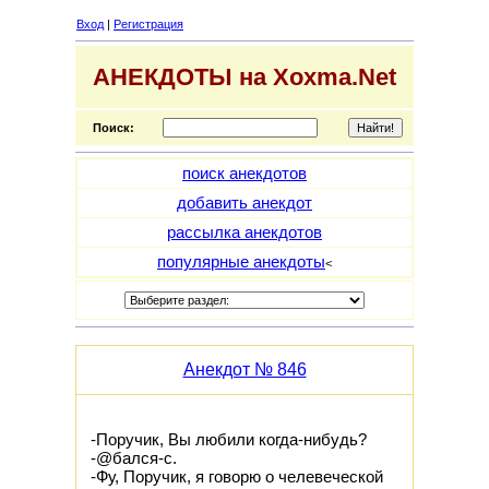
Вход
|
Регистрация
АНЕКДОТЫ на Xoxma.Net
Поиск:
поиск анекдотов
добавить анекдот
рассылка анекдотов
популярные анекдоты
<
Анекдот № 846
-Поручик, Вы любили когда-нибудь?
-@бался-с.
-Фу, Поручик, я говорю о челевеческой