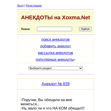
Вход
|
Регистрация
АНЕКДОТЫ на Xoxma.Net
Поиск:
поиск анекдотов
добавить анекдот
рассылка анекдотов
популярные анекдоты
<
Анекдот № 839
-Поручик, Вы обещали на мне
жениться...
-Hу, мало ли я что HА КОМ обещал!!!