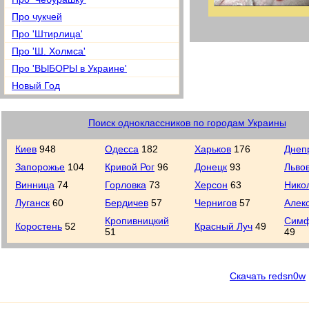
Про чукчей
Про 'Штирлица'
Про 'Ш. Холмса'
Про 'ВЫБОРЫ в Украине'
Новый Год
Поиск одноклассников по городам Украины
Киев
948
Одесса
182
Харьков
176
Днеп
Запорожье
104
Кривой Рог
96
Донецк
93
Льво
Винница
74
Горловка
73
Херсон
63
Нико
Луганск
60
Бердичев
57
Чернигов
57
Алек
Кропивницкий
Симф
Коростень
52
Красный Луч
49
51
49
Скачать redsn0w