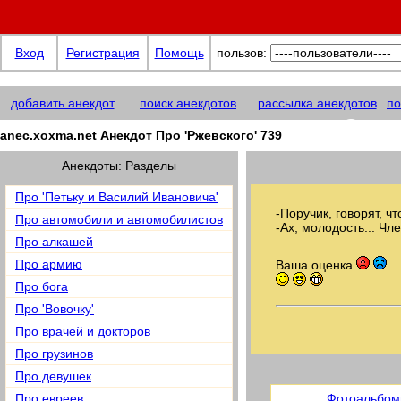
Вход
Регистрация
Помощь
пользов:
добавить анекдот
поиск анекдотов
рассылка анекдотов
по
anec.xoxma@net
anec.xoxma.net Анекдот Про 'Ржевского' 739
Анекдоты: Разделы
Про 'Петьку и Василий Ивановича'
-Поручик, говорят, 
Про автомобили и автомобилистов
-Ах, молодость... Чл
Про алкашей
Про армию
Ваша оценка
Про бога
Про 'Вовочку'
Про врачей и докторов
Про грузинов
Про девушек
Про евреев
Фотоальбом