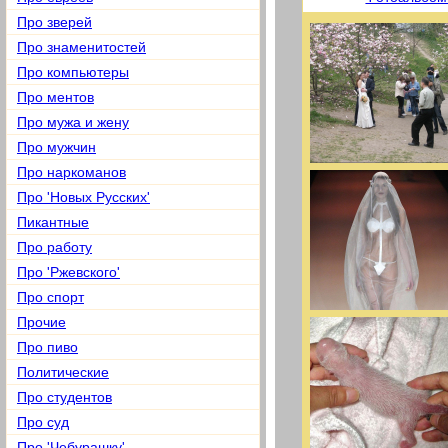
Про зверей
Про знаменитостей
Про компьютеры
Про ментов
Про мужа и жену
Про мужчин
Про наркоманов
Про 'Новых Русских'
Пикантные
Про работу
Про 'Ржевского'
Про спорт
Прочие
Про пиво
Политические
Про студентов
Про суд
Про 'Чебурашку'