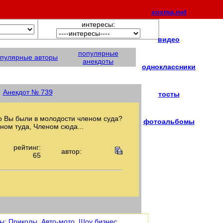
xoxma.net
интересы:
видео
популярные
пулярные авторы
анекдоты
одноклассники
Анекдот № 739
тосты
что Вы были в молодости членом суда?
фотоальбомы
еном туда, Членом сюда...
рейтинг:
автор:
65
ы:
Приколы
,
Авто-мото
,
Шоу бизнес