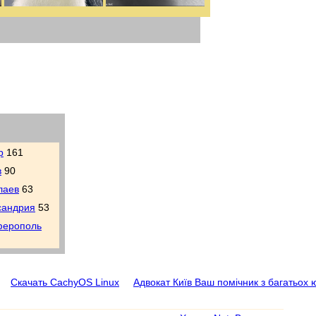
р
161
в
90
лаев
63
сандрия
53
ерополь
Скачать CachyOS Linux
Адвокат Київ Ваш помічник з багатьох