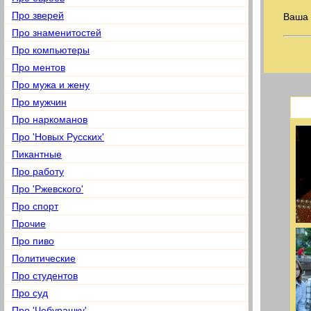
Про зверей
Ваша
Про знаменитостей
Про компьютеры
Про ментов
Про мужа и жену
Про мужчин
Про наркоманов
Про 'Новых Русских'
Пикантные
Про работу
Про 'Ржевского'
Про спорт
Прочие
Про пиво
Политические
Про студентов
Про суд
Про 'Чебурашку'