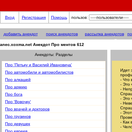
Вход
Регистрация
Помощь
пользов:
добавить анекдот
поиск анекдотов
рассылка анекдотов
по
anec.xoxma@net
anec.xoxma.net Анекдот Про ментов 612
Анекдоты: Разделы
Про 'Петьку и Василий Ивановича'
Идет 
Про автомобили и автомобилистов
профи
Про алкашей
- Что
- Это
Про армию
- Hеп
Cпраш
Про бога
- Это
Про 'Вовочку'
- Hев
Спраш
Про врачей и докторов
- Это
Про грузинов
Прове
- Как
Про девушек
- Чел
Про евреев