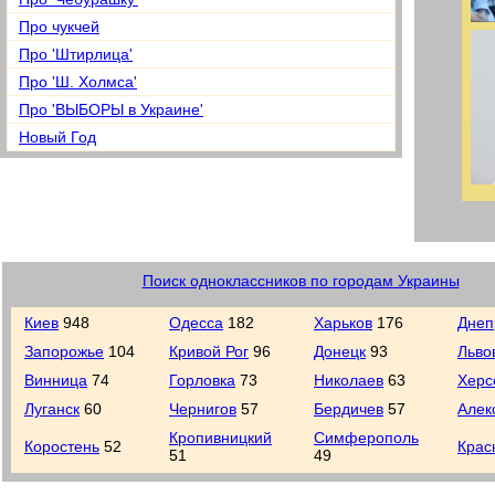
Про чукчей
Про 'Штирлица'
Про 'Ш. Холмса'
Про 'ВЫБОРЫ в Украине'
Новый Год
Поиск одноклассников по городам Украины
Киев
948
Одесса
182
Харьков
176
Днеп
Запорожье
104
Кривой Рог
96
Донецк
93
Льво
Винница
74
Горловка
73
Николаев
63
Херс
Луганск
60
Чернигов
57
Бердичев
57
Алек
Кропивницкий
Симферополь
Коростень
52
Крас
51
49