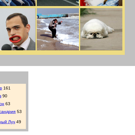
р
161
в
90
он
63
сандрия
53
ный Луч
49