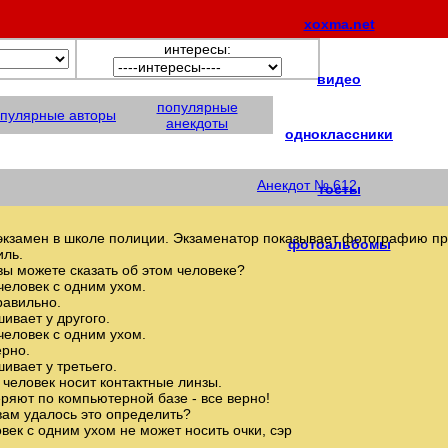
xoxma.net
интересы:
видео
популярные
пулярные авторы
анекдоты
одноклассники
Анекдот № 612
тосты
экзамен в школе полиции. Экзаменатор показывает фотографию пре
фотоальбомы
ль.
 вы можете сказать об этом человеке?
 человек с одним ухом.
равильно.
ивает у другого.
 человек с одним ухом.
ерно.
ивает у третьего.
т человек носит контактные линзы.
ряют по компьютерной базе - все верно!
 вам удалось это определить?
овек с одним ухом не может носить очки, сэр