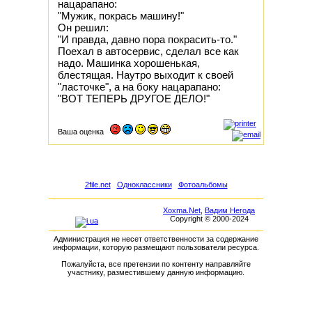
нацарапано:
"Мужик, покрась машину!"
Он решил:
"И правда, давно пора покрасить-то."
Поехал в автосервис, сделал все как
надо. Машинка хорошенькая,
блестящая. Hаутро выходит к своей
"ласточке", а на боку нацарапано:
"ВОТ ТЕПЕРЬ ДРУГОЕ ДЕЛО!"
Ваша оценка
2file.net
Одноклассники
Фотоальбомы
Xoxma.Net
,
Вадим Негода
Copyright © 2000-2024
Администрация не несет ответственности за содержание
информации, которую размещают пользователи ресурса.
Пожалуйста, все претензии по контенту направляйте
участнику, разместившему данную информацию.