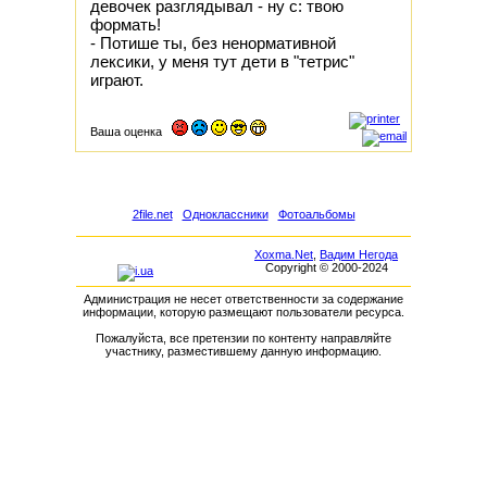
девочек разглядывал - ну с: твою
формать!
- Потише ты, без ненормативной
лексики, у меня тут дети в "тетрис"
играют.
Ваша оценка
2file.net
Одноклассники
Фотоальбомы
Xoxma.Net
,
Вадим Негода
Copyright © 2000-2024
Администрация не несет ответственности за содержание
информации, которую размещают пользователи ресурса.
Пожалуйста, все претензии по контенту направляйте
участнику, разместившему данную информацию.