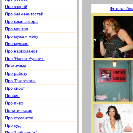
Про зверей
Фотоальбо
Про знаменитостей
Про компьютеры
Про ментов
Про мужа и жену
Про мужчин
Про наркоманов
Про 'Новых Русских'
Пикантные
Про работу
Про 'Ржевского'
Про спорт
Прочие
Про пиво
Политические
Про студентов
Про суд
Про 'Чебурашку'