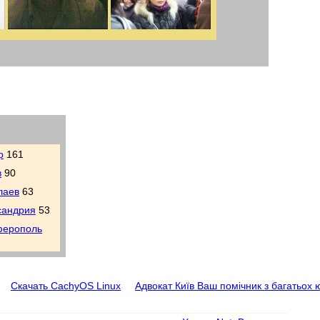
р
161
в
90
лаев
63
сандрия
53
ерополь
Скачать CachyOS Linux
Адвокат Київ Ваш помічник з багатьох