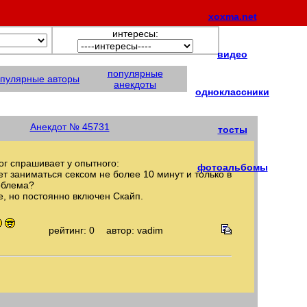
xoxma.net
интересы:
видео
популярные
пулярные авторы
анекдоты
одноклассники
Анекдот № 45731
тосты
г спрашивает у опытного:
фотоальбомы
т заниматься сексом не более 10 минут и только в
облема?
е, но постоянно включен Скайп.
рейтинг: 0
автор: vadim