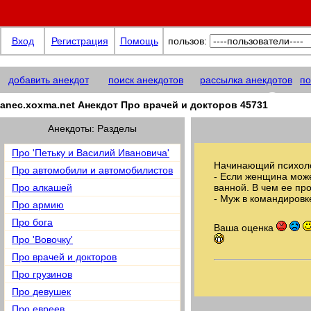
Вход
Регистрация
Помощь
пользов:
добавить анекдот
поиск анекдотов
рассылка анекдотов
по
anec.xoxma@net
anec.xoxma.net Анекдот Про врачей и докторов 45731
Анекдоты: Разделы
Про 'Петьку и Василий Ивановича'
Начинающий психоло
Про автомобили и автомобилистов
- Если женщина може
Про алкашей
ванной. В чем ее пр
- Муж в командировк
Про армию
Про бога
Ваша оценка
Про 'Вовочку'
Про врачей и докторов
Про грузинов
Про девушек
Про евреев