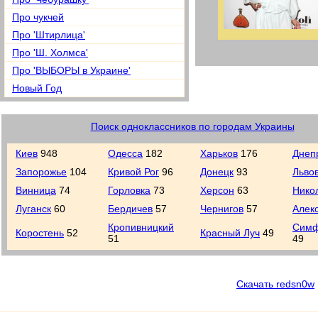
Про чукчей
Про 'Штирлица'
Про 'Ш. Холмса'
Про 'ВЫБОРЫ в Украине'
Новый Год
Поиск одноклассников по городам Украины
Киев
948
Одесса
182
Харьков
176
Днеп
Запорожье
104
Кривой Рог
96
Донецк
93
Льво
Винница
74
Горловка
73
Херсон
63
Нико
Луганск
60
Бердичев
57
Чернигов
57
Алек
Кропивницкий
Симф
Коростень
52
Красный Луч
49
51
49
Скачать redsn0w