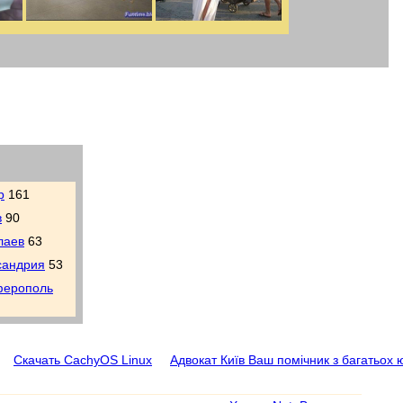
р
161
в
90
лаев
63
сандрия
53
ерополь
Скачать CachyOS Linux
Адвокат Київ Ваш помічник з багатьох