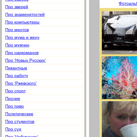
Фотоаль
Про зверей
Про знаменитостей
Про компьютеры
Про ментов
Про мужа и жену
Про мужчин
Про наркоманов
Про 'Новых Русских'
Пикантные
Про работу
Про 'Ржевского'
Про спорт
Прочие
Про пиво
Политические
Про студентов
Про суд
Про 'Чебурашку'