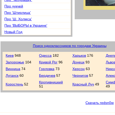
Про чукчей
Про 'Штирлица'
Про 'Ш. Холмса'
Про 'ВЫБОРЫ в Украине'
Новый Год
Поиск одноклассников по городам Украины
Киев
948
Одесса
182
Харьков
176
Днеп
Запорожье
104
Кривой Рог
96
Донецк
93
Льво
Винница
74
Горловка
73
Херсон
63
Нико
Луганск
60
Бердичев
57
Чернигов
57
Алек
Кропивницкий
Симф
Коростень
52
Красный Луч
49
51
49
Скачать redsn0w