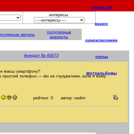
xoxma.net
интересы:
видео
популярные
пулярные авторы
анекдоты
одноклассники
Анекдот № 45673
тосты
 не маєш смартфону?
фотоальбомы
 простий телефон — він не глузуватиме, коли я йому
рейтинг: 0
автор: vadim