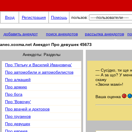
Вход
Регистрация
Помощь
пользов:
добавить анекдот
поиск анекдотов
рассылка анекдотов
по
anec.xoxma@net
anec.xoxma.net Анекдот Про девушек 45673
Анекдоты: Разделы
Про 'Петьку и Василий Ивановича'
— Сусідко, ти ще
Про автомобили и автомобилистов
— А за що? У мене
Про алкашей
скажу
«Звони мамі»!
Про армию
Про бога
Ваша оценка
Про 'Вовочку'
Про врачей и докторов
Про грузинов
Про девушек
Про евреев