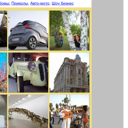
бомы:
Приколы
,
Авто-мото
,
Шоу бизнес