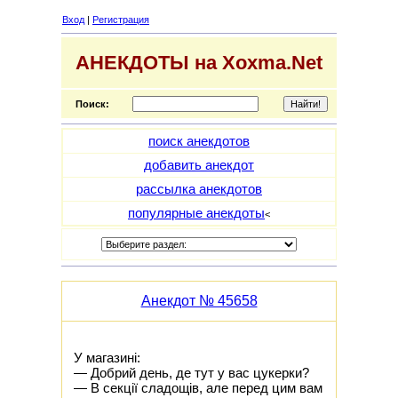
Вход
|
Регистрация
АНЕКДОТЫ на Xoxma.Net
Поиск:
поиск анекдотов
добавить анекдот
рассылка анекдотов
популярные анекдоты
<
Анекдот № 45658
У магазині:
— Добрий день, де тут у вас цукерки?
— В секції сладощів, але перед цим вам