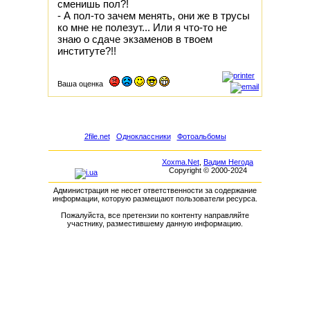
сменишь пол?!
- А пол-то зачем менять, они же в трусы
ко мне не полезут... Или я что-то не
знаю о сдаче экзаменов в твоем
институте?!!
Ваша оценка
2file.net
Одноклассники
Фотоальбомы
Xoxma.Net
,
Вадим Негода
Copyright © 2000-2024
Администрация не несет ответственности за содержание
информации, которую размещают пользователи ресурса.
Пожалуйста, все претензии по контенту направляйте
участнику, разместившему данную информацию.