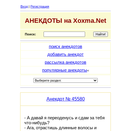
Вход
|
Регистрация
АНЕКДОТЫ на Xoxma.Net
Поиск:
поиск анекдотов
добавить анекдот
рассылка анекдотов
популярные анекдоты
<
Анекдот № 45580
- А давай я переоденусь и сдам за тебя
что-нибудь?
- Ага, отрастишь длинные волосы и