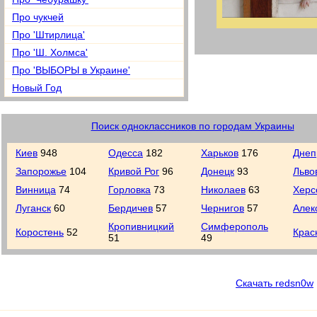
Про чукчей
Про 'Штирлица'
Про 'Ш. Холмса'
Про 'ВЫБОРЫ в Украине'
Новый Год
Поиск одноклассников по городам Украины
Киев
948
Одесса
182
Харьков
176
Днеп
Запорожье
104
Кривой Рог
96
Донецк
93
Льво
Винница
74
Горловка
73
Николаев
63
Херс
Луганск
60
Бердичев
57
Чернигов
57
Алек
Кропивницкий
Симферополь
Коростень
52
Крас
51
49
Скачать redsn0w