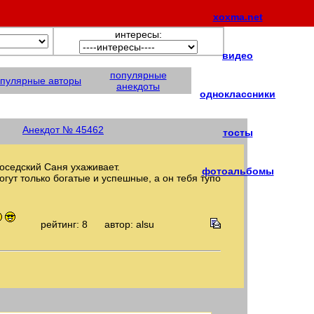
xoxma.net
интересы:
видео
популярные
пулярные авторы
анекдоты
одноклассники
Анекдот № 45462
тосты
оседский Саня ухаживает.
фотоальбомы
гут только богатые и успешные, а он тебя тупо
рейтинг: 8
автор: alsu