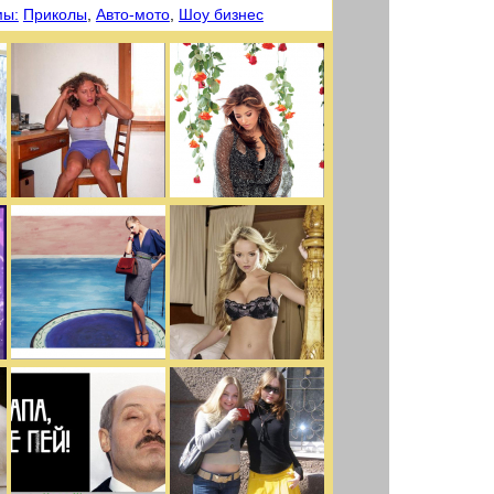
мы:
Приколы
,
Авто-мото
,
Шоу бизнес