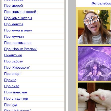
Фотоальбо
Про зверей
Про знаменитостей
Про компьютеры
Про ментов
Про мужа и жену
Про мужчин
Про наркоманов
Про 'Новых Русских'
Пикантные
Про работу
Про 'Ржевского'
Про спорт
Прочие
Про пиво
Политические
Про студентов
Про суд
Про 'Чебурашку'