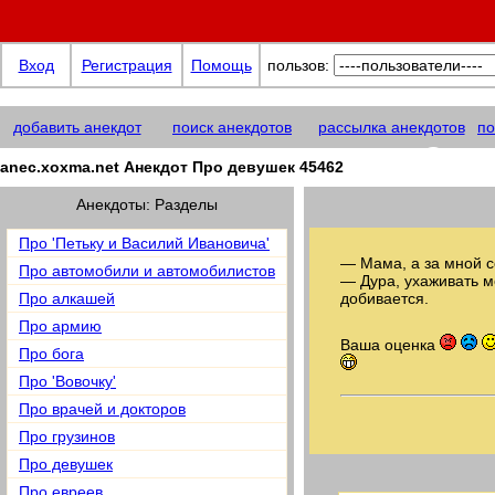
Вход
Регистрация
Помощь
пользов:
добавить анекдот
поиск анекдотов
рассылка анекдотов
по
anec.xoxma@net
anec.xoxma.net Анекдот Про девушек 45462
Анекдоты: Разделы
Про 'Петьку и Василий Ивановича'
— Мама, а за мной с
Про автомобили и автомобилистов
— Дура, ухаживать мо
Про алкашей
добивается.
Про армию
Ваша оценка
Про бога
Про 'Вовочку'
Про врачей и докторов
Про грузинов
Про девушек
Про евреев