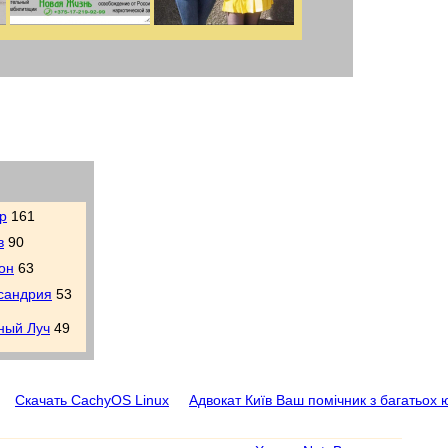
р
161
в
90
он
63
сандрия
53
ный Луч
49
Скачать CachyOS Linux
Адвокат Київ Ваш помічник з багатьох