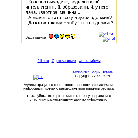
- Конечно выходите, ведь он такой
интеллигентный, образованный, у него
дача, квартира, машина...
- А может, он это все у друзей одолжил?
- Да кто ж такому жлобу что-то одолжит?
Ваша оценка
2file.net
Одноклассники
Фотоальбомы
Xoxma.Net
,
Вадим Негода
Copyright © 2000-2024
Администрация не несет ответственности за содержание
информации, которую размещают пользователи ресурса.
Пожалуйста, все претензии по контенту направляйте
участнику, разместившему данную информацию.