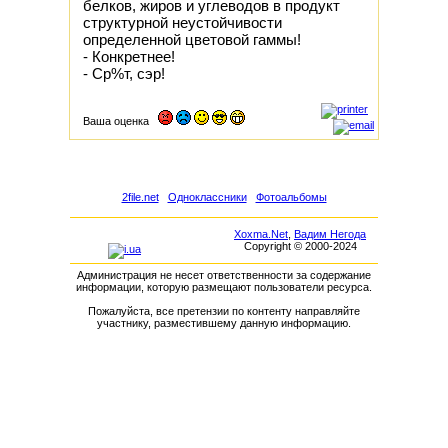
белков, жиров и углеводов в продукт
структурной неустойчивости
определенной цветовой гаммы!
- Конкретнее!
- Ср%т, сэр!
Ваша оценка
2file.net
Одноклассники
Фотоальбомы
Xoxma.Net
,
Вадим Негода
Copyright © 2000-2024
Администрация не несет ответственности за содержание
информации, которую размещают пользователи ресурса.
Пожалуйста, все претензии по контенту направляйте
участнику, разместившему данную информацию.