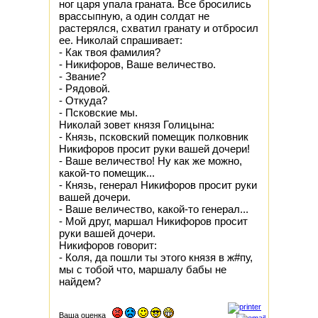
ног царя упала граната. Все бросились
врассыпную, а один солдат не
растерялся, схватил гранату и отбросил
ее. Николай спрашивает:
- Как твоя фамилия?
- Никифоров, Ваше величество.
- Звание?
- Рядовой.
- Откуда?
- Псковские мы.
Николай зовет князя Голицына:
- Князь, псковский помещик полковник
Никифоров просит руки вашей дочери!
- Ваше величество! Ну как же можно,
какой-то помещик...
- Князь, генерал Никифоров просит руки
вашей дочери.
- Ваше величество, какой-то генерал...
- Мой друг, маршал Никифоров просит
руки вашей дочери.
Никифоров говорит:
- Коля, да пошли ты этого князя в ж#пу,
мы с тобой что, маршалу бабы не
найдем?
Ваша оценка