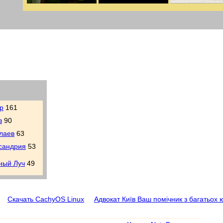
р
161
в
90
лаев
63
сандрия
53
ный Луч
49
Скачать CachyOS Linux
Адвокат Київ Ваш помічник з багатьох