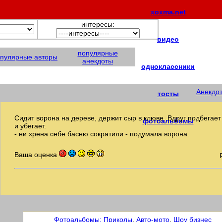
xoxma.net
интересы:
видео
популярные
пулярные авторы
анекдоты
одноклассники
Анекдо
тосты
Сидит ворона на дереве, держит сыр в клюве. Вдруг подбегает
фотоальбомы
и убегает.
- ни хрена себе басню сократили - подумала ворона.
Ваша оценка
Фотоальбомы:
Приколы
,
Авто-мото
,
Шоу бизнес