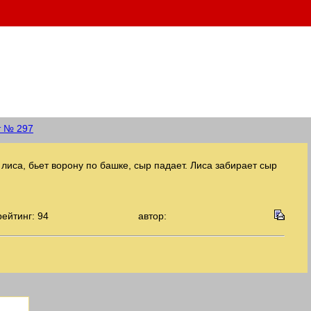
т № 297
 лиса, бьет ворону по башке, сыр падает. Лиса забирает сыр
рейтинг: 94
автор: