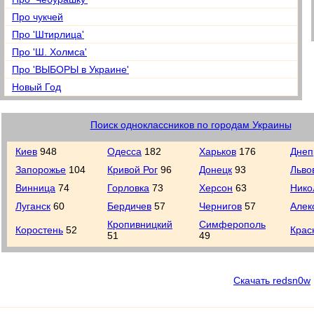
Про чукчей
Про 'Штирлица'
Про 'Ш. Холмса'
Про 'ВЫБОРЫ в Украине'
Новый Год
Поиск одноклассников по городам Украины
Киев
948
Одесса
182
Харьков
176
Днеп
Запорожье
104
Кривой Рог
96
Донецк
93
Льво
Винница
74
Горловка
73
Херсон
63
Нико
Луганск
60
Бердичев
57
Чернигов
57
Алек
Кропивницкий
Симферополь
Коростень
52
Крас
51
49
Скачать redsn0w