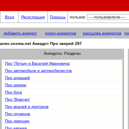
Вход
Регистрация
Помощь
пользов:
добавить анекдот
поиск анекдотов
рассылка анекдотов
по
anec.xoxma@net
anec.xoxma.net Анекдот Про зверей 297
Анекдоты: Разделы
Про 'Петьку и Василий Ивановича'
Про автомобили и автомобилистов
Про алкашей
Про армию
Про бога
Про 'Вовочку'
Про врачей и докторов
Про грузинов
Про девушек
Про евреев