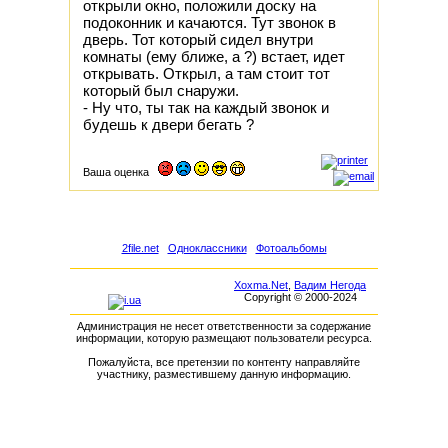
открыли окно, положили доску на
подоконник и качаются. Тут звонок в
дверь. Тот который сидел внутри
комнаты (ему ближе, а ?) встает, идет
открывать. Открыл, а там стоит тот
который был снаружи.
- Hу что, ты так на каждый звонок и
будешь к двери бегать ?
Ваша оценка
2file.net
Одноклассники
Фотоальбомы
Xoxma.Net
,
Вадим Негода
Copyright © 2000-2024
Администрация не несет ответственности за содержание
информации, которую размещают пользователи ресурса.
Пожалуйста, все претензии по контенту направляйте
участнику, разместившему данную информацию.