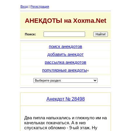
Вход
|
Регистрация
АНЕКДОТЫ на Xoxma.Net
Поиск:
поиск анекдотов
добавить анекдот
рассылка анекдотов
популярные анекдоты
<
Анекдот № 28498
Два пипла напыхались и глюкнуло им на
качельках покачаться. А в низ
спускаться обломно - 9-ый этаж. Hу