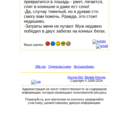
превратился в лошадь - ржет, лягается,
спит в конюшне и даже ест сено!
-Да, случау тяжелый, но я думаю cто
смогу вам помочь. Рравда, это стоит
недешево.
-Затраты меня не пугают. Муж недавно
победил в двух забегах на конных бегах.
Ваша оценка
2file.net
Одноклассники
Фотоальбомы
Xoxma.Net
,
Вадим Негода
Copyright © 2000-2024
Администрация не несет ответственности за содержание
информации, которую размещают пользователи ресурса.
Пожалуйста, все претензии по контенту направляйте
участнику, разместившему данную информацию.