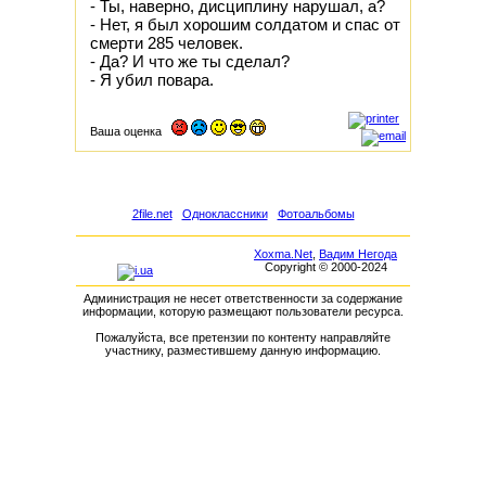
- Ты, наверно, дисциплину нарушал, а?
- Нет, я был хорошим солдатом и спас от
смерти 285 человек.
- Да? И что же ты сделал?
- Я убил повара.
Ваша оценка
2file.net
Одноклассники
Фотоальбомы
Xoxma.Net
,
Вадим Негода
Copyright © 2000-2024
Администрация не несет ответственности за содержание
информации, которую размещают пользователи ресурса.
Пожалуйста, все претензии по контенту направляйте
участнику, разместившему данную информацию.