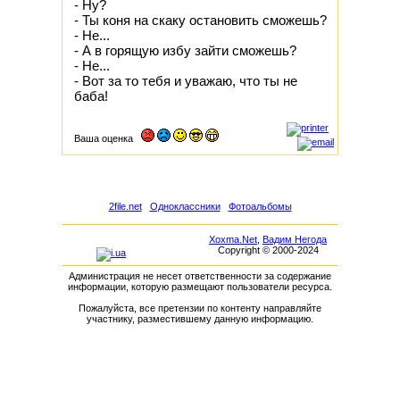
- Ну?
- Ты коня на скаку остановить сможешь?
- Не...
- А в горящую избу зайти сможешь?
- Не...
- Вот за то тебя и уважаю, что ты не
баба!
Ваша оценка
2file.net
Одноклассники
Фотоальбомы
Xoxma.Net
,
Вадим Негода
Copyright © 2000-2024
Администрация не несет ответственности за содержание
информации, которую размещают пользователи ресурса.
Пожалуйста, все претензии по контенту направляйте
участнику, разместившему данную информацию.