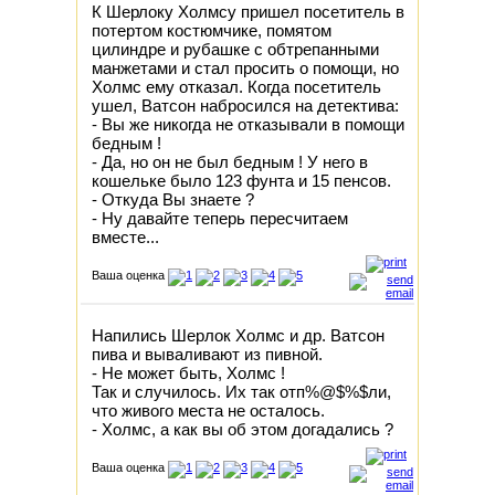
К Шерлоку Холмсу пришел посетитель в
потертом костюмчике, помятом
цилиндре и рубашке с обтрепанными
манжетами и стал просить о помощи, но
Холмс ему отказал. Когда посетитель
ушел, Ватсон набросился на детектива:
- Вы же никогда не отказывали в помощи
бедным !
- Да, но он не был бедным ! У него в
кошельке было 123 фунта и 15 пенсов.
- Откуда Вы знаете ?
- Ну давайте теперь пересчитаем
вместе...
Ваша оценка
Hапились Шеpлок Холмc и дp. Ватсон
пива и вываливают из пивной.
- Hе может быть, Холмс !
Так и случилось. Их так отп%@$%$ли,
что живого места не осталось.
- Холмс, а как вы об этом догадались ?
Ваша оценка