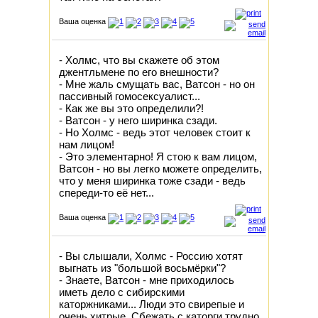
Ваша оценка
- Холмс, что вы скажете об этом
джентльмене по его внешности?
- Мне жаль смущать вас, Ватсон - но он
пассивный гомосексуалист...
- Как же вы это определили?!
- Ватсон - у него ширинка сзади.
- Но Холмс - ведь этот человек стоит к
нам лицом!
- Это элементарно! Я стою к вам лицом,
Ватсон - но вы легко можете определить,
что у меня ширинка тоже сзади - ведь
спереди-то её нет...
Ваша оценка
- Вы слышали, Холмс - Россию хотят
выгнать из "большой восьмёрки"?
- Знаете, Ватсон - мне приходилось
иметь дело с сибирскими
каторжниками... Люди это свирепые и
очень хитрые. Сбежать с каторги трудно,