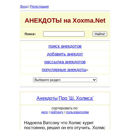
Вход
|
Регистрация
АНЕКДОТЫ на Xoxma.Net
Поиск:
поиск анекдотов
добавить анекдот
рассылка анекдотов
популярные анекдоты
<
Анекдоты
Про 'Ш. Холмса'
сортировать по:
дате
|
рейтингу
|
пользователям
Hадоела Ватсону что Холмс куpит
постоянно, pешил он его отучить. Холмс