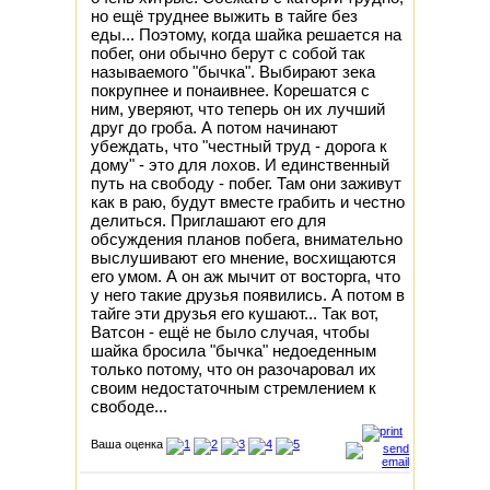
но ещё труднее выжить в тайге без
еды... Поэтому, когда шайка решается на
побег, они обычно берут с собой так
называемого "бычка". Выбирают зека
покрупнее и понаивнее. Корешатся с
ним, уверяют, что теперь он их лучший
друг до гроба. А потом начинают
убеждать, что "честный труд - дорога к
дому" - это для лохов. И единственный
путь на свободу - побег. Там они заживут
как в раю, будут вместе грабить и честно
делиться. Приглашают его для
обсуждения планов побега, внимательно
выслушивают его мнение, восхищаются
его умом. А он аж мычит от восторга, что
у него такие друзья появились. А потом в
тайге эти друзья его кушают... Так вот,
Ватсон - ещё не было случая, чтобы
шайка бросила "бычка" недоеденным
только потому, что он разочаровал их
своим недостаточным стремлением к
свободе...
Ваша оценка