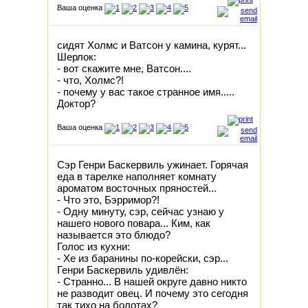
Ваша оценка
сидят Холмс и Ватсон у камина, курят...
Шерлок:
- вот скажите мне, Ватсон....
- что, Холмс?!
- почему у вас такое странное имя.....
Доктор?
Ваша оценка
Сэр Генри Баскервиль ужинает. Горячая
еда в тарелке наполняет комнату
ароматом восточных пряностей...
- Что это, Бэрримор?!
- Одну минуту, сэр, сейчас узнаю у
нашего нового повара... Ким, как
называется это блюдо?
Голос из кухни:
- Хе из баранины по-корейски, сэр...
Генри Баскервиль удивлён:
- Странно... В нашей округе давно никто
не разводит овец. И почему это сегодня
так тихо на болотах?