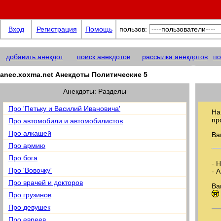
Вход
Регистрация
Помощь
пользов:
добавить анекдот
поиск анекдотов
рассылка анекдотов
по
anec.xoxma@net
anec.xoxma.net Анекдоты Политические 5
Анекдоты: Разделы
Про 'Петьку и Василий Ивановича'
На
пр
Про автомобили и автомобилистов
Про алкашей
Ва
Про армию
Про бога
- 
Про 'Вовочку'
- 
Про врачей и докторов
Ва
Про грузинов
Про девушек
Про евреев