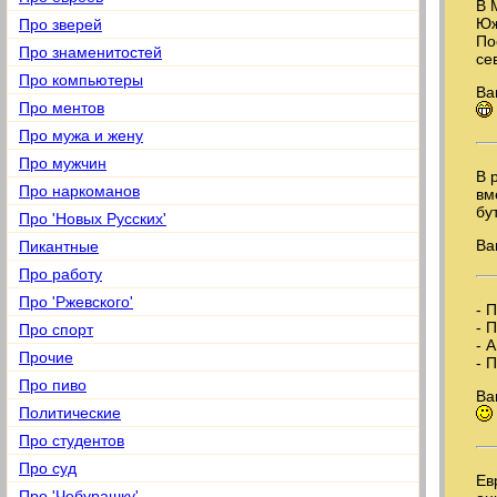
В 
Юж
Про зверей
По
Про знаменитостей
се
Про компьютеры
Ва
Про ментов
Про мужа и жену
Про мужчин
В 
Про наркоманов
вм
бу
Про 'Новых Русских'
Ва
Пикантные
Про работу
Про 'Ржевского'
- 
- 
Про спорт
- 
Прочие
- 
Про пиво
Ва
Политические
Про студентов
Про суд
Ев
Про 'Чебурашку'