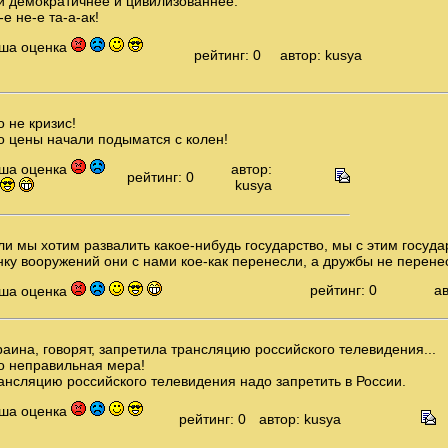
и демократичнее и цивилизованнее.
-е не-е та-а-ак!
ша оценка
рейтинг: 0
автор: kusya
о не кризис!
о цены начали подыматся с колен!
ша оценка
автор:
рейтинг: 0
kusya
ли мы хотим развалить какое-нибудь государство, мы с этим госуд
нку вооружений они с нами кое-как перенесли, а дружбы не перенес
рейтинг: 0
ав
ша оценка
раина, говорят, запретила трансляцию российского телевидения...
о неправильная мера!
ансляцию российского телевидения надо запретить в России.
ша оценка
рейтинг: 0
автор: kusya