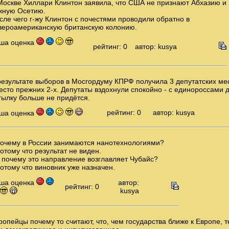
Москве Хиллари Клинтон заявила, что США не признают Абхазию и
ную Осетию.
сле чего г-жу Клинтон с почестями проводили обратно в
вероамериканскую британскую колонию.
ша оценка
рейтинг: 0
автор: kusya
результате выборов в Мосгордуму КПРФ получила 3 депутатских ме
есто прежних 2-х. Депутаты вздохнули спокойно - с единороссами 
тылку больше не придётся.
рейтинг: 0
автор: kusya
ша оценка
Почему в России занимаются нанотехнологиями?
Потому что результат не виден.
А почему это направление возглавляет Чубайс?
Потому что виновник уже назначен.
ша оценка
автор:
рейтинг: 0
kusya
ропейцы почему то считают, что, чем государства ближе к Европе, 