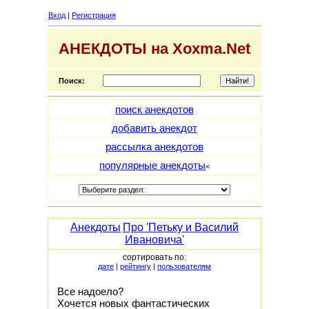
Вход
|
Регистрация
АНЕКДОТЫ на Xoxma.Net
Поиск:
поиск анекдотов
добавить анекдот
рассылка анекдотов
популярные анекдоты
<
Анекдоты
Про 'Петьку и Василий
Ивановича'
сортировать по:
дате
|
рейтингу
|
пользователям
Все надоело?
Хочется новых фантастических