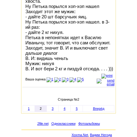
хвоста.
Ну Петька порылся хоп-хоп нашел
Заходит этот же мужик:
- дайте 20 шт барсучьих яиц.
Ну Петька порылся хоп-хоп нашел. в 3-
ий раз:
- дайте 2 кг нихуя.
Петька в непонятках идет к Василю
Иванычу, тот говорит, что сам обслужит.
Заходит, значит В. И и выключает свет
дальше диалог
В. И: видишь ченьть
Мужик: нихуя
В. И вот бери 2 кг и пиздуй отсюда. . . . )))
Ваша оценка
Страница №2
1
2
3
4
5
Вперёд
2file.net
Одноклассники
Фотоальбомы
Xoxma.Net
,
Вадим Негода