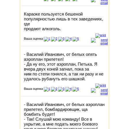
Караоке пользуется бешеной
популярностью лишь в тех заведениях,
где
продают алкоголь.
Ваша оценка
- Василий Иванович, от белых опять
аэроплан прилетел!
- Да ну его, этот аэроплан, Петька. Я
вчера двух коней загнал, пока за
ним по степи гонялся, а так ни разу и не
удалось рубануть его шашкой.
Ваша оценка
- Василий Иванович, от белых аэроплан
прилетел, бомбардировщик, ща
бомбить будет!
- Так! Слушай мою команду! Все в
укрытие, а мне подать моего боевого
коня и мою боевую зенитную шашку!