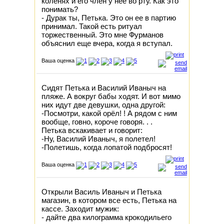
коленях и его член у нее во рту. Как это
понимать?
- Дурак ты, Петька. Это он ее в партию
принимал. Такой есть ритуал
торжественный. Это мне Фурманов
объяснил еще вчера, когда я вступал.
Ваша оценка
Сидят Петька и Василий Иваныч на
пляже. А вокруг бабы ходят. И вот мимо
них идут две девушки, одна другой:
-Посмотри, какой орёл! ! А рядом с ним
вообще, говно, короче говоря. . .
Петька вскакивает и говорит:
-Ну, Василий Иваныч, я полетел!
-Полетишь, когда лопатой подбросят!
Ваша оценка
Открыли Василь Иваныч и Петька
магазин, в котором все есть, Петька на
кассе. Заходит мужик:
- дайте два килограмма крокодильего