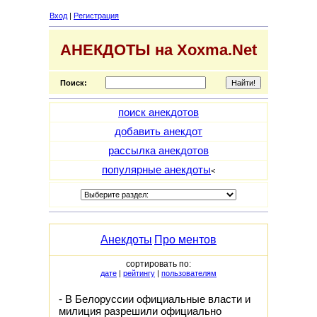
Вход
|
Регистрация
АНЕКДОТЫ на Xoxma.Net
Поиск:
поиск анекдотов
добавить анекдот
рассылка анекдотов
популярные анекдоты
<
Анекдоты
Про ментов
сортировать по:
дате
|
рейтингу
|
пользователям
- В Белоруссии официальные власти и
милиция разрешили официально