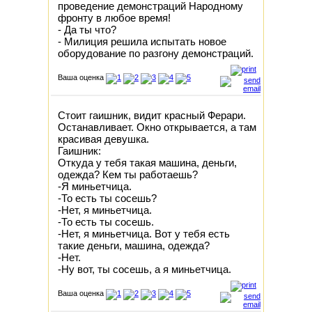
проведение демонстраций Народному
фронту в любое время!
- Да ты что?
- Милиция решила испытать новое
оборудование по разгону демонстраций.
Ваша оценка
Стоит гаишник, видит красный Ферари.
Останавливает. Окно открывается, а там
красивая девушка.
Гаишник:
Откуда у тебя такая машина, деньги,
одежда? Кем ты работаешь?
-Я миньетчица.
-То есть ты сосешь?
-Нет, я миньетчица.
-То есть ты сосешь.
-Нет, я миньетчица. Вот у тебя есть
такие деньги, машина, одежда?
-Нет.
-Ну вот, ты сосешь, а я миньетчица.
Ваша оценка