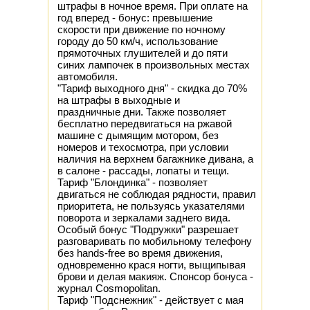
штрафы в ночное время. При оплате на
год вперед - бонус: превышение
скорости при движение по ночному
городу до 50 км/ч, использование
прямоточных глушителей и до пяти
синих лампочек в произвольных местах
автомобиля.
"Тариф выходного дня" - скидка до 70%
на штрафы в выходные и
праздничные дни. Также позволяет
бесплатно передвигаться на ржавой
машине с дымящим мотором, без
номеров и техосмотра, при условии
наличия на верхнем багажнике дивана, а
в салоне - рассады, лопаты и тещи.
Тариф "Блондинка" - позволяет
двигаться не соблюдая рядности, правил
приоритета, не пользуясь указателями
поворота и зеркалами заднего вида.
Особый бонус "Подружки" разрешает
разговаривать по мобильному телефону
без hands-free во время движения,
одновременно крася ногти, выщипывая
брови и делая макияж. Спонсор бонуса -
журнал Cosmopolitan.
Тариф "Подснежник" - действует с мая