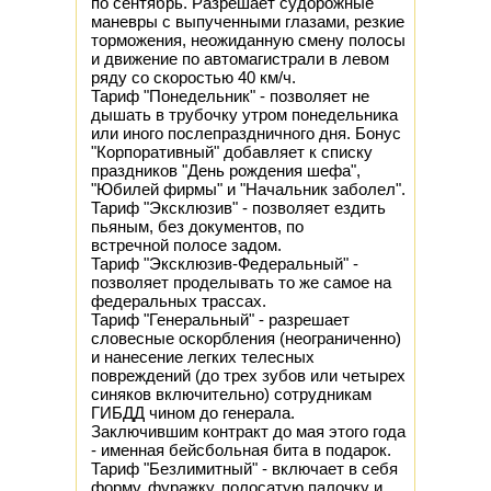
по сентябрь. Разрешает судорожные
маневры с выпученными глазами, резкие
торможения, неожиданную смену полосы
и движение по автомагистрали в левом
ряду со скоростью 40 км/ч.
Тариф "Понедельник" - позволяет не
дышать в трубочку утром понедельника
или иного послепраздничного дня. Бонус
"Корпоративный" добавляет к списку
праздников "День рождения шефа",
"Юбилей фирмы" и "Начальник заболел".
Тариф "Эксклюзив" - позволяет ездить
пьяным, без документов, по
встречной полосе задом.
Тариф "Эксклюзив-Федеральный" -
позволяет проделывать то же самое на
федеральных трассах.
Тариф "Генеральный" - разрешает
словесные оскорбления (неограниченно)
и нанесение легких телесных
повреждений (до трех зубов или четырех
синяков включительно) сотрудникам
ГИБДД чином до генерала.
Заключившим контракт до мая этого года
- именная бейсбольная бита в подарок.
Тариф "Безлимитный" - включает в себя
форму, фуражку, полосатую палочку и