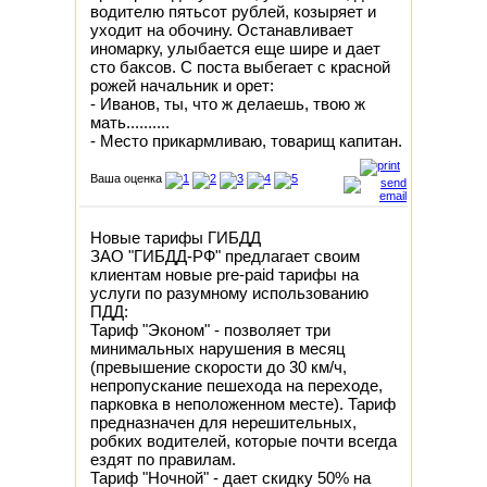
водителю пятьсот рублей, козыряет и
уходит на обочину. Останавливает
иномарку, улыбается еще шире и дает
сто баксов. С поста выбегает с красной
рожей начальник и орет:
- Иванов, ты, что ж делаешь, твою ж
мать..........
- Место прикармливаю, товарищ капитан.
Ваша оценка
Новые тарифы ГИБДД
ЗАО "ГИБДД-РФ" предлагает своим
клиентам новые pre-paid тарифы на
услуги по разумному использованию
ПДД:
Тариф "Эконом" - позволяет три
минимальных нарушения в месяц
(превышение скорости до 30 км/ч,
непропускание пешехода на переходе,
парковка в неположенном месте). Тариф
предназначен для нерешительных,
робких водителей, которые почти всегда
ездят по правилам.
Тариф "Ночной" - дает скидку 50% на