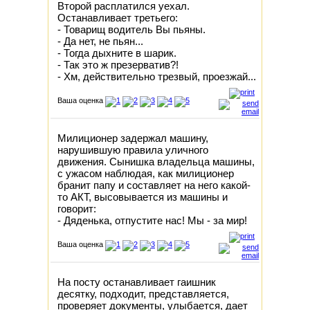
Второй расплатился уехал.
Останавливает третьего:
- Товарищ водитель Вы пьяны.
- Да нет, не пьян...
- Тогда дыхните в шарик.
- Так это ж презерватив?!
- Хм, действительно трезвый, проезжай...
Ваша оценка
Милиционер задержал машину,
нарушившую правила уличного
движения. Сынишка владельца машины,
с ужасом наблюдая, как милиционер
бранит папу и составляет на него какой-
то АКТ, высовывается из машины и
говорит:
- Дяденька, отпустите нас! Мы - за мир!
Ваша оценка
На посту останавливает гаишник
десятку, подходит, представляется,
проверяет документы, улыбается, дает